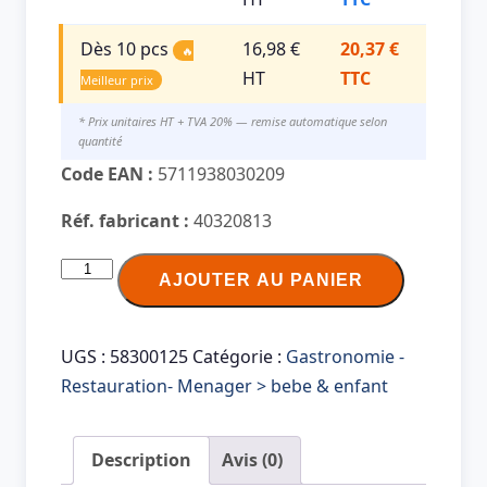
Dès 10 pcs
16,98 €
20,37 €
🔥
HT
TTC
Meilleur prix
* Prix unitaires HT + TVA 20% — remise automatique selon
quantité
Code EAN :
5711938030209
Réf. fabricant :
40320813
quantité
AJOUTER AU PANIER
de
LEGO
Boîte
UGS :
58300125
Catégorie :
Gastronomie -
en
Restauration- Menager > bebe & enfant
forme
de
Description
Avis (0)
tête