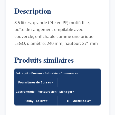
STORAGE
Description
HEAD
GIRL,
8,5 litres, grande tête en PP, motif: fille,
L,
boîte de rangement empilable avec
jaune
couvercle, enfichable comme une brique
LEGO, diamètre: 240 mm, hauteur: 271 mm
Produits similaires
Entrepôt - Bureau - Industrie - Commerce
Fournitures de Bureau
Gastronomie - Restauration - Ménager
Hobby - Loisirs
IT - Multimédia