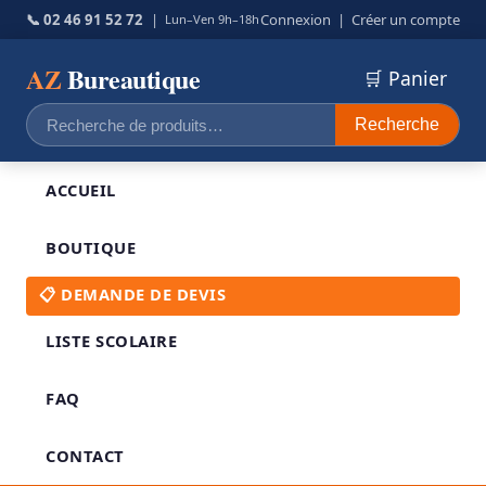
📞 02 46 91 52 72
|
Connexion
|
Créer un compte
Lun–Ven 9h–18h
AZ
Bureautique
🛒 Panier
Recherche
Recherche
pour :
ACCUEIL
BOUTIQUE
📋 DEMANDE DE DEVIS
LISTE SCOLAIRE
FAQ
CONTACT