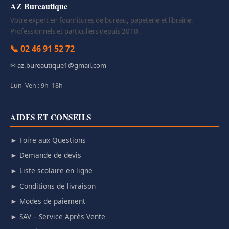
AZ Bureautique
Votre expert en fournitures de bureau, papeterie et librairie.
Professionnels et particuliers depuis 2010.
📞 02 46 91 52 72
✉ az.bureautique1@gmail.com
Lun–Ven : 9h–18h
AIDES ET CONSEILS
► Foire aux Questions
► Demande de devis
► Liste scolaire en ligne
► Conditions de livraison
► Modes de paiement
► SAV – Service Après Vente