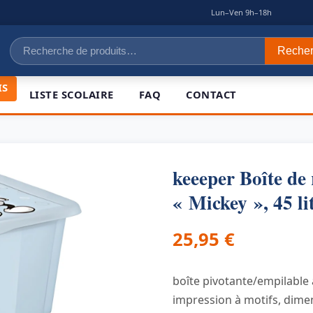
|
Lun–Ven 9h–18h
Recherche
Reche
pour :
IS
LISTE SCOLAIRE
FAQ
CONTACT
keeeper Boîte de
« Mickey », 45 li
25,95
€
boîte pivotante/empilable a
impression à motifs, dimen