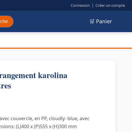
Connexion
|
Créer un compte
🛒 Panier
rche
 rangement karolina
tres
vec couvercle, en PP, cloudly- blue, avec
sions: (L)400 x (P)555 x (H)300 mm