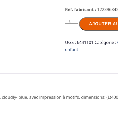
Réf. fabricant :
12239684
quantité
AJOUTER A
de
keeeper
Boîte
UGS :
6441101
Catégorie :
de
enfant
rangement
karolina
"Mickey",
45
litres
, cloudly- blue, avec impression à motifs, dimensions: (L)4