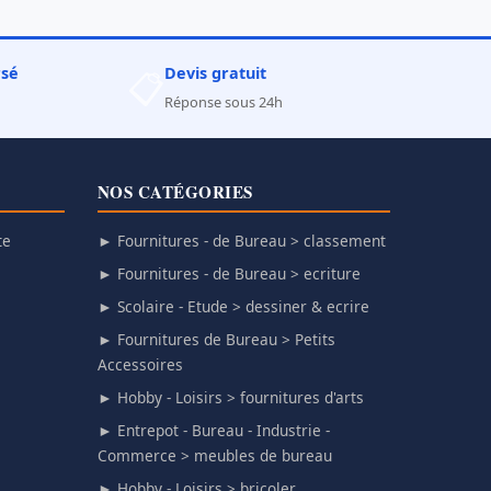
rsé
Devis gratuit
📋
Réponse sous 24h
NOS CATÉGORIES
te
► Fournitures - de Bureau > classement
► Fournitures - de Bureau > ecriture
► Scolaire - Etude > dessiner & ecrire
► Fournitures de Bureau > Petits
Accessoires
► Hobby - Loisirs > fournitures d'arts
► Entrepot - Bureau - Industrie -
Commerce > meubles de bureau
► Hobby - Loisirs > bricoler