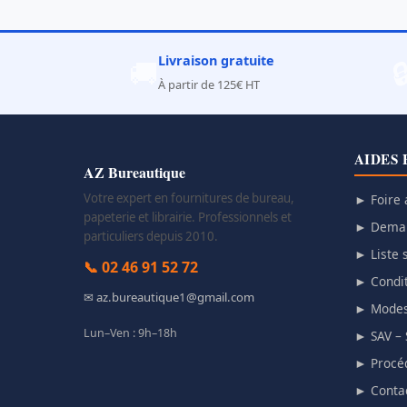
Livraison gratuite
🚚

À partir de 125€ HT
AIDES 
AZ Bureautique
Votre expert en fournitures de bureau,
► Foire 
papeterie et librairie. Professionnels et
► Deman
particuliers depuis 2010.
► Liste s
📞 02 46 91 52 72
► Condit
✉ az.bureautique1@gmail.com
► Modes
Lun–Ven : 9h–18h
► SAV – 
► Procéd
► Conta