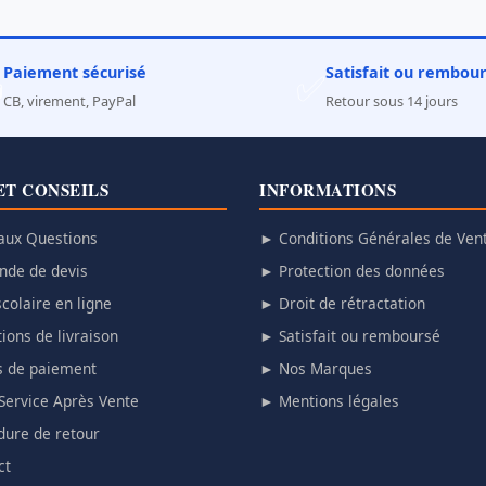
Paiement sécurisé
Satisfait ou rembou

✅
CB, virement, PayPal
Retour sous 14 jours
ET CONSEILS
INFORMATIONS
aux Questions
► Conditions Générales de Ven
de de devis
► Protection des données
colaire en ligne
► Droit de rétractation
ions de livraison
► Satisfait ou remboursé
 de paiement
► Nos Marques
Service Après Vente
► Mentions légales
ure de retour
ct