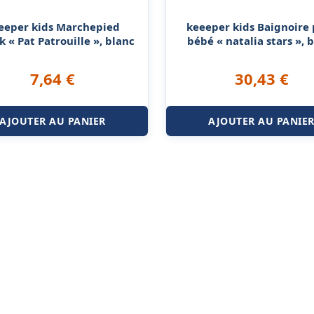
eeper kids Marchepied
keeeper kids Baignoire
 « Pat Patrouille », blanc
bébé « natalia stars », 
7,64
€
30,43
€
AJOUTER AU PANIER
AJOUTER AU PANIE