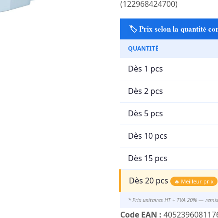
(122968424700)
🏷️ Prix selon la quantité 
QUANTITÉ
Dès 1 pcs
Dès 2 pcs
Dès 5 pcs
Dès 10 pcs
Dès 15 pcs
Dès 20 pcs
🔥 Meilleur prix
* Prix unitaires HT + TVA 20% — remi
Code EAN :
405239608117