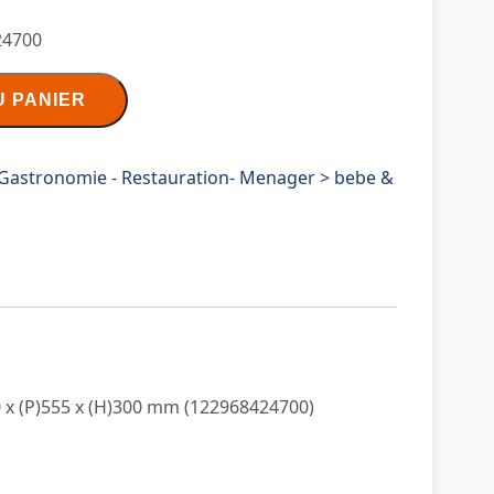
24700
U PANIER
Gastronomie - Restauration- Menager > bebe &
00 x (P)555 x (H)300 mm (122968424700)