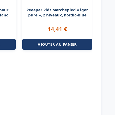
 pour
keeeper kids Marchepied « igor
blanc
pure », 2 niveaux, nordic-blue
14,41
€
R
AJOUTER AU PANIER