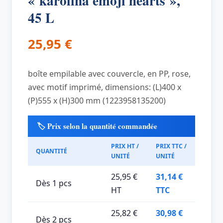
« karolina emoji hearts »,
45 L
25,95
€
boîte empilable avec couvercle, en PP, rose,
avec motif imprimé, dimensions: (L)400 x
(P)555 x (H)300 mm (1223958135200)
🏷️ Prix selon la quantité commandée
PRIX HT /
PRIX TTC /
QUANTITÉ
UNITÉ
UNITÉ
25,95 €
31,14 €
Dès 1 pcs
HT
TTC
25,82 €
30,98 €
Dès 2 pcs