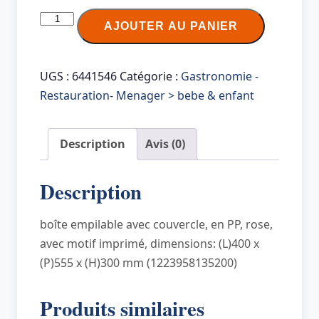
quantité
AJOUTER AU PANIER
de
keeeper
Boîte
UGS :
6441546
Catégorie :
Gastronomie -
de
Restauration- Menager > bebe & enfant
rangement
"karolina
Description
Avis (0)
emoji
hearts",
Description
45
L
boîte empilable avec couvercle, en PP, rose,
avec motif imprimé, dimensions: (L)400 x
(P)555 x (H)300 mm (1223958135200)
Produits similaires