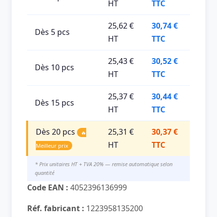
HT
TTC
25,62 €
30,74 €
Dès 5 pcs
HT
TTC
25,43 €
30,52 €
Dès 10 pcs
HT
TTC
25,37 €
30,44 €
Dès 15 pcs
HT
TTC
Dès 20 pcs
25,31 €
30,37 €
🔥
HT
TTC
Meilleur prix
* Prix unitaires HT + TVA 20% — remise automatique selon
quantité
Code EAN :
4052396136999
Réf. fabricant :
1223958135200