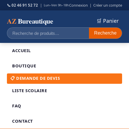
📞 02 46 91 52 72
|
Connexion
|
Créer un compte
Lun–Ven 9h–18h
AZ
Bureautique
🛒 Panier
Recherche
Recherche
pour :
ACCUEIL
BOUTIQUE
📋 DEMANDE DE DEVIS
LISTE SCOLAIRE
FAQ
CONTACT