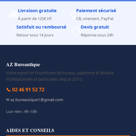
Livraison gratuite
Paiement sécurisé
🚚
🔒
À partir de 125€ HT
CB, virement, PayPal
Satisfait ou remboursé
Devis gratuit
✅
📋
Retour sous 14 jours
Réponse sous 24h
AZ Bureautique
Votre expert en fournitures de bureau, papeterie et librairie.
Professionnels et particuliers depuis 2010.
📞 02 46 91 52 72
✉ az.bureautique1@gmail.com
Lun–Ven : 9h–18h
AIDES ET CONSEILS