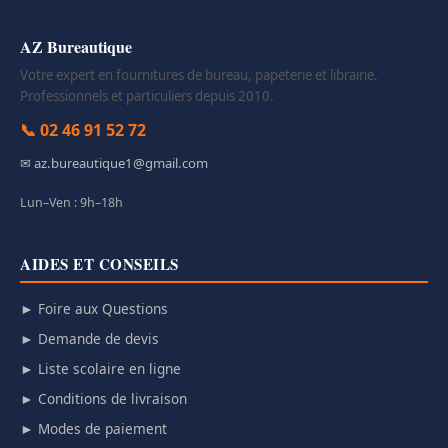
AZ Bureautique
Votre expert en fournitures de bureau, papeterie et librairie.
Professionnels et particuliers depuis 2010.
📞 02 46 91 52 72
✉ az.bureautique1@gmail.com
Lun–Ven : 9h–18h
AIDES ET CONSEILS
► Foire aux Questions
► Demande de devis
► Liste scolaire en ligne
► Conditions de livraison
► Modes de paiement