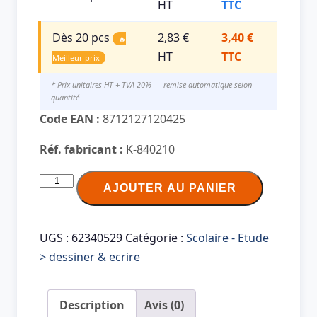
HT
TTC
Dès 20 pcs
2,83 €
3,40 €
🔥
HT
TTC
Meilleur prix
* Prix unitaires HT + TVA 20% — remise automatique selon
quantité
Code EAN :
8712127120425
Réf. fabricant :
K-840210
quantité
AJOUTER AU PANIER
de
Brosse
à
UGS :
62340529
Catégorie :
Scolaire - Etude
poils
> dessiner & ecrire
kangourou,
plate,
Description
Avis (0)
taille