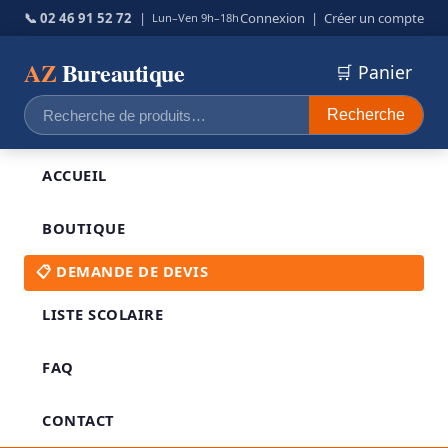
📞 02 46 91 52 72
|
Connexion
|
Créer un compte
Lun–Ven 9h–18h
AZ
Bureautique
🛒 Panier
Recherche
Recherche
pour :
ACCUEIL
BOUTIQUE
📋 DEMANDE DE DEVIS
LISTE SCOLAIRE
FAQ
CONTACT