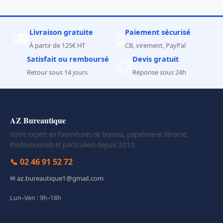
Livraison gratuite
Paiement sécurisé
🚚
🔒
À partir de 125€ HT
CB, virement, PayPal
Satisfait ou remboursé
Devis gratuit
✅
📋
Retour sous 14 jours
Réponse sous 24h
AZ Bureautique
Votre expert en fournitures de bureau, papeterie et librairie.
Professionnels et particuliers depuis 2010.
📞 02 46 91 52 72
✉ az.bureautique1@gmail.com
Lun–Ven : 9h–18h