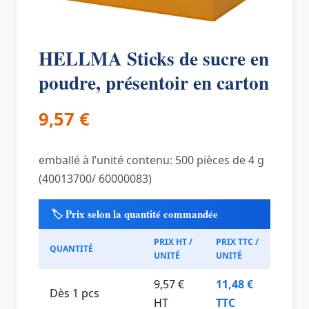
HELLMA Sticks de sucre en
poudre, présentoir en carton
9,57
€
emballé à l’unité contenu: 500 pièces de 4 g
(40013700/ 60000083)
🏷️ Prix selon la quantité commandée
PRIX HT /
PRIX TTC /
QUANTITÉ
UNITÉ
UNITÉ
9,57 €
11,48 €
Dès 1 pcs
HT
TTC