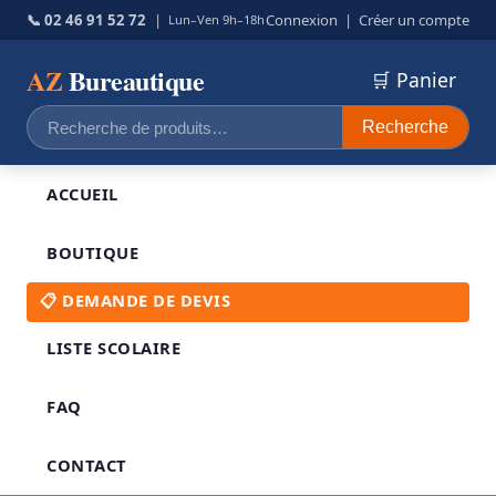
📞 02 46 91 52 72
|
Connexion
|
Créer un compte
Lun–Ven 9h–18h
AZ
Bureautique
🛒 Panier
Recherche
Recherche
pour :
ACCUEIL
BOUTIQUE
📋 DEMANDE DE DEVIS
LISTE SCOLAIRE
FAQ
CONTACT