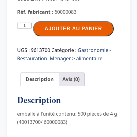
Réf. fabricant :
60000083
quantité
AJOUTER AU PANIER
de
HELLMA
Sticks
UGS :
9613700
Catégorie :
Gastronomie -
de
Restauration- Menager > alimentaire
sucre
en
Description
Avis (0)
poudre,
présentoir
Description
en
carton
emballé à l’unité contenu: 500 pièces de 4 g
(40013700/ 60000083)