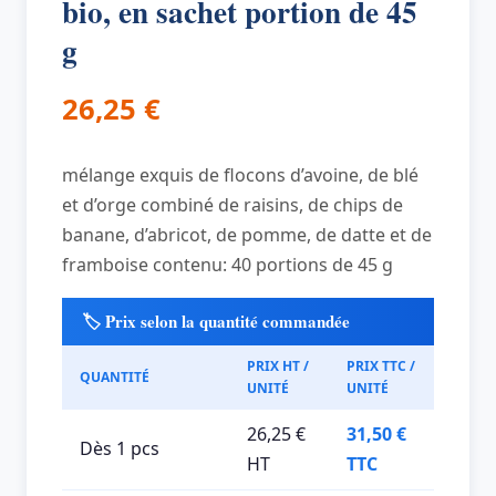
bio, en sachet portion de 45
g
26,25
€
mélange exquis de flocons d’avoine, de blé
et d’orge combiné de raisins, de chips de
banane, d’abricot, de pomme, de datte et de
framboise contenu: 40 portions de 45 g
🏷️ Prix selon la quantité commandée
PRIX HT /
PRIX TTC /
QUANTITÉ
UNITÉ
UNITÉ
26,25 €
31,50 €
Dès 1 pcs
HT
TTC