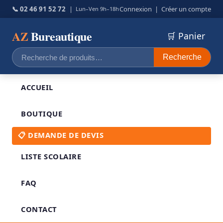
📞 02 46 91 52 72
|
Connexion
|
Créer un compte
Lun–Ven 9h–18h
AZ
Bureautique
🛒 Panier
Recherche
Recherche
pour :
ACCUEIL
BOUTIQUE
📋 DEMANDE DE DEVIS
LISTE SCOLAIRE
FAQ
CONTACT