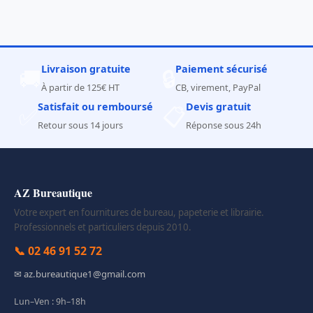
Livraison gratuite
Paiement sécurisé
🚚
🔒
À partir de 125€ HT
CB, virement, PayPal
Satisfait ou remboursé
Devis gratuit
✅
📋
Retour sous 14 jours
Réponse sous 24h
AZ Bureautique
Votre expert en fournitures de bureau, papeterie et librairie.
Professionnels et particuliers depuis 2010.
📞 02 46 91 52 72
✉ az.bureautique1@gmail.com
Lun–Ven : 9h–18h