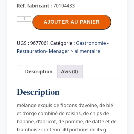
Réf. fabricant :
70104433
quantité
AJOUTER AU PANIER
de
HELLMA
Muesli
UGS :
9677061
Catégorie :
Gastronomie -
aux
Restauration- Menager > alimentaire
fruits
bio,
Description
Avis (0)
en
sachet
Description
portion
de
mélange exquis de flocons d’avoine, de blé
45
et d’orge combiné de raisins, de chips de
g
banane, d’abricot, de pomme, de datte et de
framboise contenu: 40 portions de 45 g