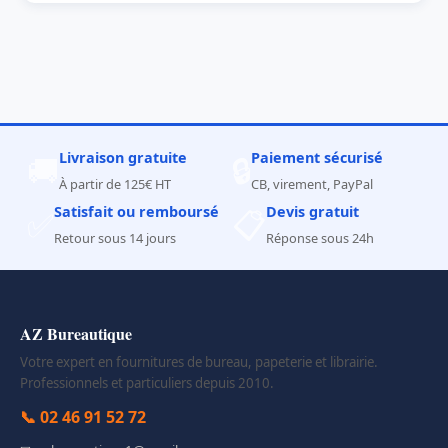
Livraison gratuite
Paiement sécurisé
🚚
🔒
À partir de 125€ HT
CB, virement, PayPal
Satisfait ou remboursé
Devis gratuit
✅
📋
Retour sous 14 jours
Réponse sous 24h
AZ Bureautique
Votre expert en fournitures de bureau, papeterie et librairie.
Professionnels et particuliers depuis 2010.
📞 02 46 91 52 72