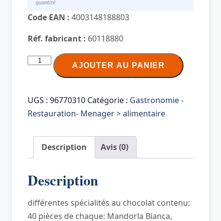
quantité
Code EAN :
4003148188803
Réf. fabricant :
60118880
quantité
AJOUTER AU PANIER
de
HELLMA
Boîte
UGS :
96770310
Catégorie :
Gastronomie -
Italian
Restauration- Menager > alimentaire
Selection,
contenu:
Description
Avis (0)
200
pièces,
Description
carton
différentes spécialités au chocolat contenu:
40 pièces de chaque: Mandorla Bianca,