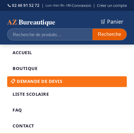
📞 02 46 91 52 72
|
Connexion
|
Créer un compte
Lun–Ven 9h–18h
AZ
Bureautique
🛒 Panier
Recherche
Recherche
pour :
ACCUEIL
BOUTIQUE
📋 DEMANDE DE DEVIS
LISTE SCOLAIRE
FAQ
CONTACT