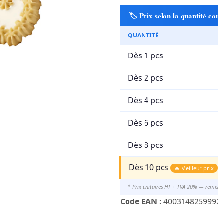
🏷️ Prix selon la quantité 
QUANTITÉ
Dès 1 pcs
Dès 2 pcs
Dès 4 pcs
Dès 6 pcs
Dès 8 pcs
Dès 10 pcs
🔥 Meilleur prix
* Prix unitaires HT + TVA 20% — remi
Code EAN :
400314825999