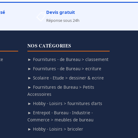
rsé
Devis gratuit
📋
Réponse sous 24h
NOS CATÉGORIES
te
► Fournitures - de Bureau > classement
► Fournitures - de Bureau > ecriture
► Scolaire - Etude > dessiner & ecrire
► Fournitures de Bureau > Petits
Accessoires
► Hobby - Loisirs > fournitures d'arts
► Entrepot - Bureau - Industrie -
Commerce > meubles de bureau
► Hobby - Loisirs > bricoler