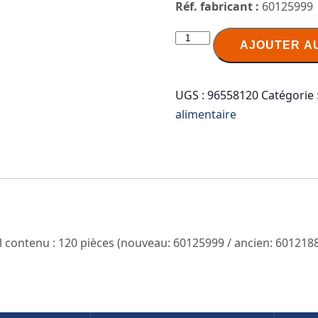
Réf. fabricant :
60125999
quantité
AJOUTER A
de
HELLMA
Assortiment
UGS :
96558120
Catégorie 
de
alimentaire
biscuits
"Goldline",
en
boîte
carton
el contenu : 120 pièces (nouveau: 60125999 / ancien: 601218