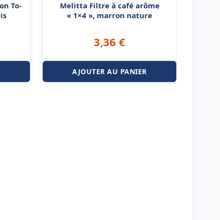
on To-
Melitta Filtre à café arôme
is
« 1×4 », marron nature
3,36
€
R
AJOUTER AU PANIER