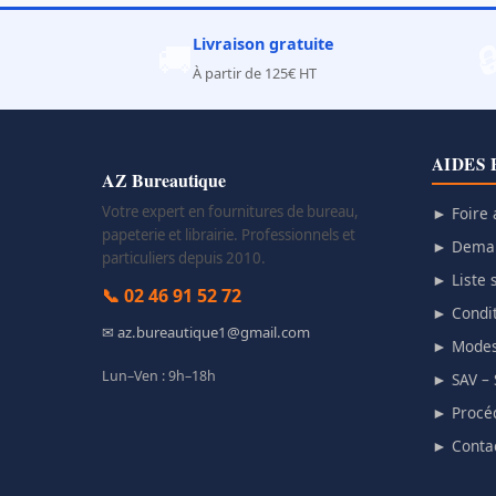
Livraison gratuite
🚚

À partir de 125€ HT
AIDES 
AZ Bureautique
Votre expert en fournitures de bureau,
► Foire 
papeterie et librairie. Professionnels et
► Deman
particuliers depuis 2010.
► Liste s
📞 02 46 91 52 72
► Condit
✉ az.bureautique1@gmail.com
► Modes
Lun–Ven : 9h–18h
► SAV – 
► Procéd
► Conta