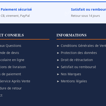
Paiement sécurisé
Satisfait ou rembou

✅
CB, virement, PayPal
Retour sous 14 jours
ET CONSEILS
INFORMATIONS
aux Questions
► Conditions Générales de Ven
de de devis
► Protection des données
colaire en ligne
► Droit de rétractation
ions de livraison
► Satisfait ou remboursé
 de paiement
► Nos Marques
Service Après Vente
► Mentions légales
ure de retour
ct