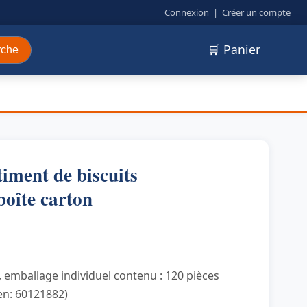
Connexion
|
Créer un compte
🛒 Panier
rche
ment de biscuits
boîte carton
s, emballage individuel contenu : 120 pièces
en: 60121882)