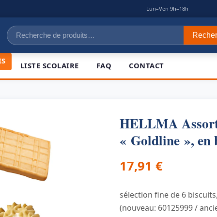
|
Lun–Ven 9h–18h
Recherche
Reche
pour :
IS
LISTE SCOLAIRE
FAQ
CONTACT
HELLMA Assorti
« Goldline », en 
17,91
€
sélection fine de 6 biscuit
(nouveau: 60125999 / anci