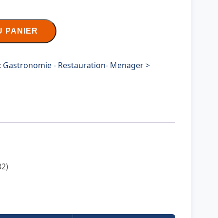
U PANIER
:
Gastronomie - Restauration- Menager >
82)