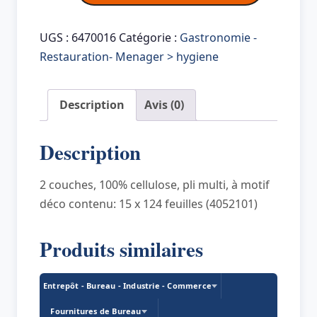
Fripa
Essuie-
UGS :
6470016
Catégorie :
Gastronomie -
mains
Restauration- Menager > hygiene
COMFORT,
203
Description
Avis (0)
x
320
Description
mm,
pli-
2 couches, 100% cellulose, pli multi, à motif
W,
déco contenu: 15 x 124 feuilles (4052101)
extra
blanc
Produits similaires
Entrepôt - Bureau - Industrie - Commerce
Fournitures de Bureau