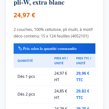
pli-W, extra blanc
24,97
€
2 couches, 100% cellulose, pli multi, à motif
déco contenu: 15 x 124 feuilles (4052101)
🏷️ Prix selon la quantité commandée
PRIX HT /
PRIX TTC /
QUANTITÉ
UNITÉ
UNITÉ
24,97 €
29,96 €
Dès 1 pcs
HT
TTC
24,85 €
29,82 €
Dès 2 pcs
HT
TTC
24,79 €
29,75 €