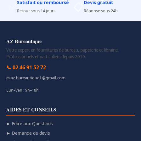
Satisfait ou remboursé
Devis gratuit
✅
📋
Retour sous 14 jours
Réponse sous 24h
AZ Bureautique
Votre expert en fournitures de bureau, papeterie et librairie.
Professionnels et particuliers depuis 2010.
📞 02 46 91 52 72
✉ az.bureautique1@gmail.com
Lun–Ven : 9h–18h
AIDES ET CONSEILS
► Foire aux Questions
► Demande de devis