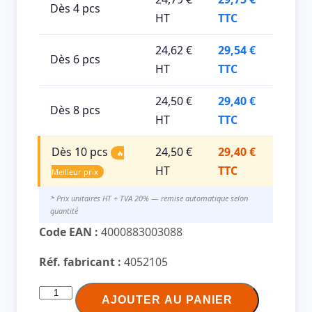
Dès 4 pcs
HT
TTC
24,62 €
29,54 €
Dès 6 pcs
HT
TTC
24,50 €
29,40 €
Dès 8 pcs
HT
TTC
Dès 10 pcs
24,50 €
29,40 €
🔥
HT
TTC
Meilleur prix
* Prix unitaires HT + TVA 20% — remise automatique selon
quantité
Code EAN :
4000883003088
Réf. fabricant :
4052105
quantité
AJOUTER AU PANIER
de