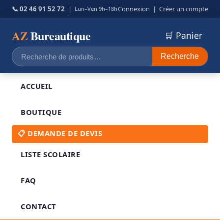
📞 02 46 91 52 72
|
Connexion
|
Créer un compte
Lun–Ven 9h–18h
AZ
Bureautique
🛒 Panier
Recherche
Recherche
pour :
ACCUEIL
BOUTIQUE
📋 DEMANDE DE DEVIS
LISTE SCOLAIRE
FAQ
CONTACT