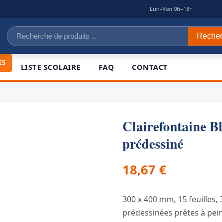
|
Lun–Ven 9h–18h
Recherche
Reche
pour :
IS
LISTE SCOLAIRE
FAQ
CONTACT
Clairefontaine B
prédessiné
18,67
€
300 x 400 mm, 15 feuilles, 
prédessinées prêtes à peind