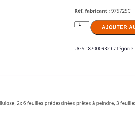
Réf. fabricant :
975725C
quantité
AJOUTER A
de
Clairefontaine
Bloc
UGS :
87000932
Catégorie 
de
papier
aquarelle
prédessiné
ulose, 2x 6 feuilles prédessinées prêtes à peindre, 3 feuille