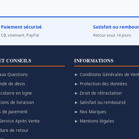
Paiement sécurisé
Satisfait ou rembou

✅
CB, virement, PayPal
Retour sous 14 jours
ET CONSEILS
INFORMATIONS
aux Questions
► Conditions Générales de Ven
de de devis
► Protection des données
colaire en ligne
► Droit de rétractation
ions de livraison
► Satisfait ou remboursé
 de paiement
► Nos Marques
Service Après Vente
► Mentions légales
ure de retour