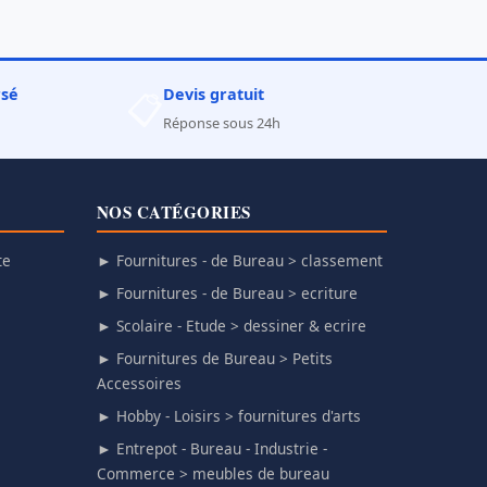
rsé
Devis gratuit
📋
Réponse sous 24h
NOS CATÉGORIES
te
► Fournitures - de Bureau > classement
► Fournitures - de Bureau > ecriture
► Scolaire - Etude > dessiner & ecrire
► Fournitures de Bureau > Petits
Accessoires
► Hobby - Loisirs > fournitures d'arts
► Entrepot - Bureau - Industrie -
Commerce > meubles de bureau