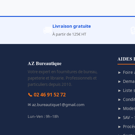
Livraison gratuite
🚚

À partir de 125€ HT
AIDES 
AZ Bureautique
Votre expert en fournitures de bureau,
► Foire 
papeterie et librairie. Professionnels et
► Deman
particuliers depuis 2010.
► Liste s
📞 02 46 91 52 72
► Condit
✉ az.bureautique1@gmail.com
► Modes
Lun–Ven : 9h–18h
► SAV – 
► Procéd