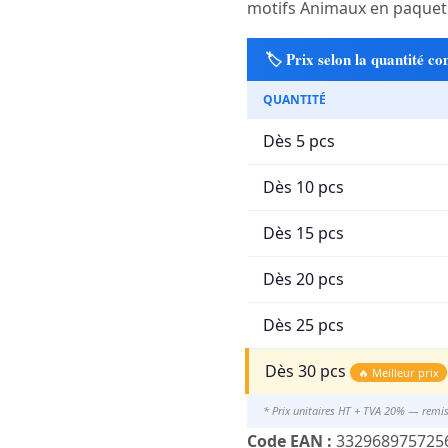
motifs Animaux en paquet 
🏷️ Prix selon la quantité 
QUANTITÉ
Dès 5 pcs
Dès 10 pcs
Dès 15 pcs
Dès 20 pcs
Dès 25 pcs
Dès 30 pcs
🔥 Meilleur prix
* Prix unitaires HT + TVA 20% — remi
Code EAN :
332968975725