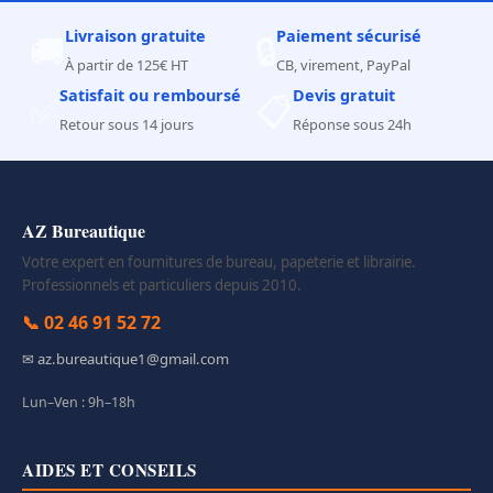
Livraison gratuite
Paiement sécurisé
🚚
🔒
À partir de 125€ HT
CB, virement, PayPal
Satisfait ou remboursé
Devis gratuit
✅
📋
Retour sous 14 jours
Réponse sous 24h
AZ Bureautique
Votre expert en fournitures de bureau, papeterie et librairie.
Professionnels et particuliers depuis 2010.
📞 02 46 91 52 72
✉ az.bureautique1@gmail.com
Lun–Ven : 9h–18h
AIDES ET CONSEILS