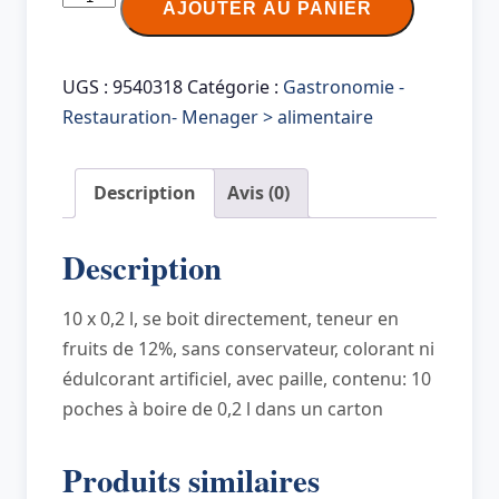
AJOUTER AU PANIER
de
Capri-
Sun
UGS :
9540318
Catégorie :
Gastronomie -
Boisson
Restauration- Menager > alimentaire
à
base
Description
Avis (0)
de
jus
Description
de
fruits
10 x 0,2 l, se boit directement, teneur en
MULTIVITAMIN
fruits de 12%, sans conservateur, colorant ni
édulcorant artificiel, avec paille, contenu: 10
poches à boire de 0,2 l dans un carton
Produits similaires