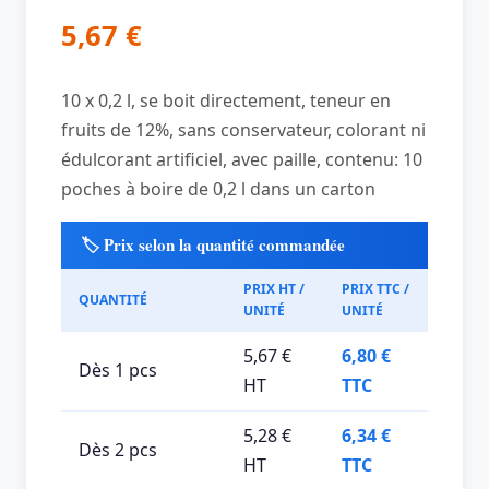
5,67
€
10 x 0,2 l, se boit directement, teneur en
fruits de 12%, sans conservateur, colorant ni
édulcorant artificiel, avec paille, contenu: 10
poches à boire de 0,2 l dans un carton
🏷️ Prix selon la quantité commandée
PRIX HT /
PRIX TTC /
QUANTITÉ
UNITÉ
UNITÉ
5,67 €
6,80 €
Dès 1 pcs
HT
TTC
5,28 €
6,34 €
Dès 2 pcs
HT
TTC