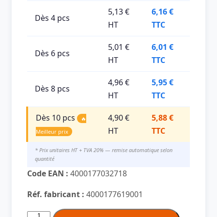
5,13 €
6,16 €
Dès 4 pcs
HT
TTC
5,01 €
6,01 €
Dès 6 pcs
HT
TTC
4,96 €
5,95 €
Dès 8 pcs
HT
TTC
Dès 10 pcs
4,90 €
5,88 €
🔥
HT
TTC
Meilleur prix
* Prix unitaires HT + TVA 20% — remise automatique selon
quantité
Code EAN :
4000177032718
Réf. fabricant :
4000177619001
quantité