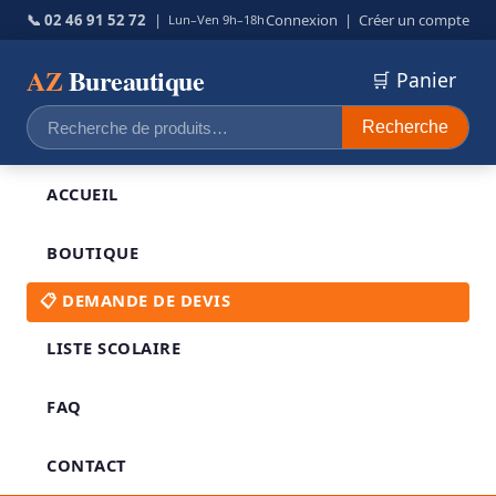
📞 02 46 91 52 72
|
Connexion
|
Créer un compte
Lun–Ven 9h–18h
AZ
Bureautique
🛒 Panier
Recherche
Recherche
pour :
ACCUEIL
BOUTIQUE
📋 DEMANDE DE DEVIS
LISTE SCOLAIRE
FAQ
CONTACT