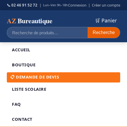
📞 02 46 91 52 72
|
Connexion
|
Créer un compte
Lun–Ven 9h–18h
AZ
Bureautique
🛒 Panier
Recherche
Recherche
pour :
ACCUEIL
BOUTIQUE
📋 DEMANDE DE DEVIS
LISTE SCOLAIRE
FAQ
CONTACT