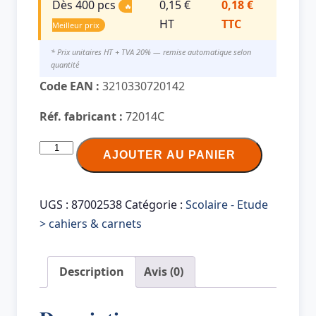
Dès 400 pcs
0,15 €
0,18 €
🔥
HT
TTC
Meilleur prix
* Prix unitaires HT + TVA 20% — remise automatique selon
quantité
Code EAN :
3210330720142
Réf. fabricant :
72014C
quantité
AJOUTER AU PANIER
de
Calligraphe
Protège-
UGS :
87002538
Catégorie :
Scolaire - Etude
cahier,
> cahiers & carnets
170
x
Description
Avis (0)
220
mm,