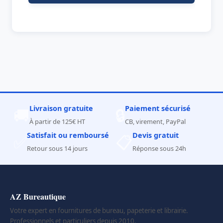
Livraison gratuite
Paiement sécurisé
🚚
🔒
À partir de 125€ HT
CB, virement, PayPal
Satisfait ou remboursé
Devis gratuit
✅
📋
Retour sous 14 jours
Réponse sous 24h
AZ Bureautique
Votre expert en fournitures de bureau, papeterie et librairie.
Professionnels et particuliers depuis 2010.