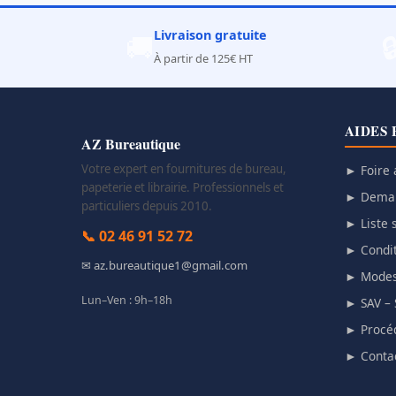
Livraison gratuite
🚚

À partir de 125€ HT
AIDES 
AZ Bureautique
Votre expert en fournitures de bureau,
► Foire 
papeterie et librairie. Professionnels et
► Deman
particuliers depuis 2010.
► Liste s
📞 02 46 91 52 72
► Condit
✉ az.bureautique1@gmail.com
► Modes
Lun–Ven : 9h–18h
► SAV – 
► Procéd
► Conta