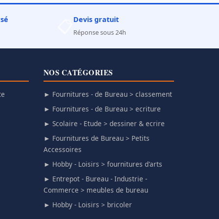
rsé
Devis gratuit
📋
Réponse sous 24h
NOS CATÉGORIES
te
► Fournitures - de Bureau > classement
► Fournitures - de Bureau > ecriture
► Scolaire - Etude > dessiner & ecrire
► Fournitures de Bureau > Petits
Accessoires
► Hobby - Loisirs > fournitures d'arts
► Entrepot - Bureau - Industrie -
Commerce > meubles de bureau
► Hobby - Loisirs > bricoler