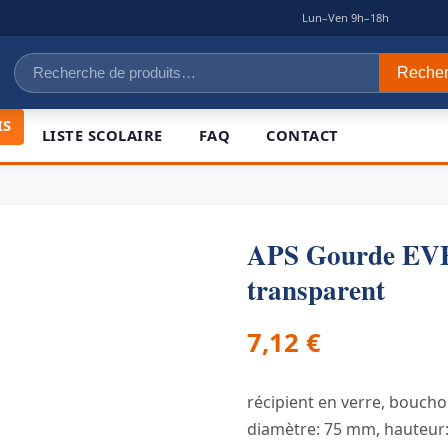
|
Lun–Ven 9h–18h
Recherche
Reche
pour :
IS
LISTE SCOLAIRE
FAQ
CONTACT
APS Gourde EVER
transparent
7,12
€
récipient en verre, bouchon
diamètre: 75 mm, hauteur: 