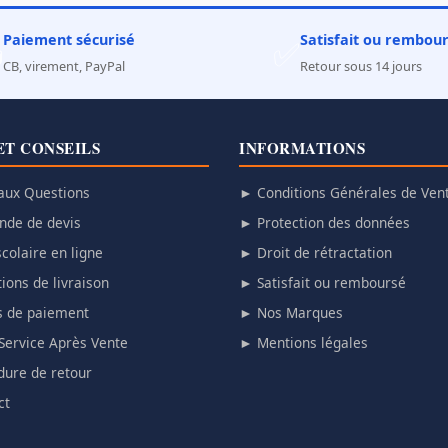
Paiement sécurisé
Satisfait ou rembou

✅
CB, virement, PayPal
Retour sous 14 jours
ET CONSEILS
INFORMATIONS
aux Questions
► Conditions Générales de Ven
de de devis
► Protection des données
colaire en ligne
► Droit de rétractation
ions de livraison
► Satisfait ou remboursé
 de paiement
► Nos Marques
Service Après Vente
► Mentions légales
ure de retour
ct