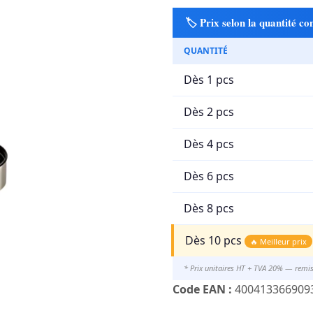
🏷️ Prix selon la quantité 
QUANTITÉ
Dès 1 pcs
Dès 2 pcs
Dès 4 pcs
Dès 6 pcs
Dès 8 pcs
Dès 10 pcs
🔥 Meilleur prix
* Prix unitaires HT + TVA 20% — remi
Code EAN :
400413366909