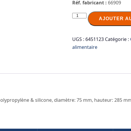
Réf. fabricant :
66909
quantité
AJOUTER A
de
APS
Gourde
UGS :
6451123
Catégorie :
EVERFILL,
alimentaire
en
verre,
1
litre,
transparent
polypropylène & silicone, diamètre: 75 mm, hauteur: 285 mm,