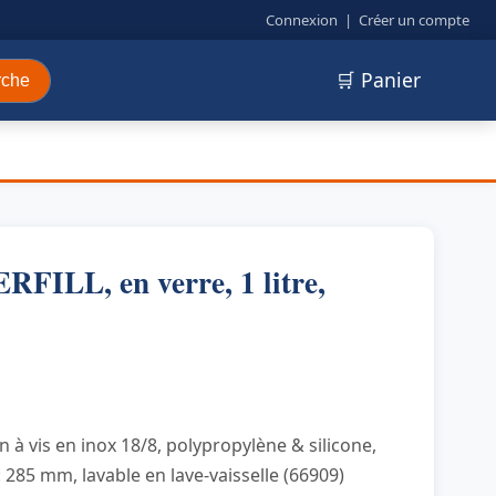
Connexion
|
Créer un compte
🛒 Panier
rche
FILL, en verre, 1 litre,
 à vis en inox 18/8, polypropylène & silicone,
285 mm, lavable en lave-vaisselle (66909)