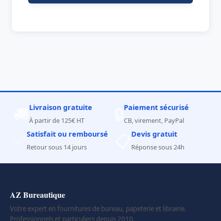
Livraison gratuite
Paiement sécurisé
🚚
🔒
À partir de 125€ HT
CB, virement, PayPal
Satisfait ou remboursé
Devis gratuit
✅
📋
Retour sous 14 jours
Réponse sous 24h
AZ Bureautique
Votre expert en fournitures de bureau, papeterie et librairie.
Professionnels et particuliers depuis 2010.