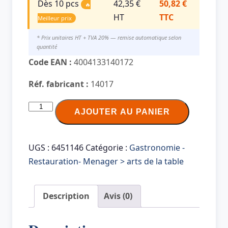
Dès 10 pcs
42,35 €
50,82 €
🔥
HT
TTC
Meilleur prix
* Prix unitaires HT + TVA 20% — remise automatique selon
quantité
Code EAN :
4004133140172
Réf. fabricant :
14017
quantité
AJOUTER AU PANIER
de
APS
Base
UGS :
6451146
Catégorie :
Gastronomie -
pour
Restauration- Menager > arts de la table
distributeur
de
Description
Avis (0)
boisson
VALO,