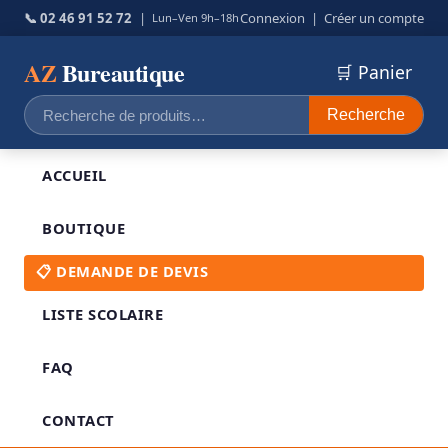
📞 02 46 91 52 72
|
Connexion
|
Créer un compte
Lun–Ven 9h–18h
AZ
Bureautique
🛒 Panier
Recherche
Recherche
pour :
ACCUEIL
BOUTIQUE
📋 DEMANDE DE DEVIS
LISTE SCOLAIRE
FAQ
CONTACT