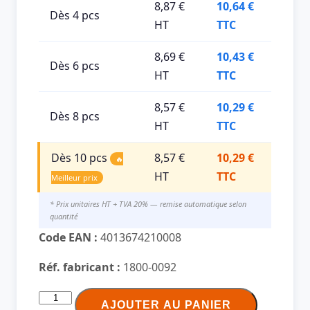
8,87 €
10,64 €
Dès 4 pcs
HT
TTC
8,69 €
10,43 €
Dès 6 pcs
HT
TTC
8,57 €
10,29 €
Dès 8 pcs
HT
TTC
Dès 10 pcs
8,57 €
10,29 €
🔥
HT
TTC
Meilleur prix
* Prix unitaires HT + TVA 20% — remise automatique selon
quantité
Code EAN :
4013674210008
Réf. fabricant :
1800-0092
quantité
AJOUTER AU PANIER