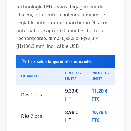
technologie LED – sans dégagement de
chaleur, différentes couleurs, luminosité
réglable, interrupteur marche/arrêt, arrêt
automatique après 60 minutes, batterie
rechargeable, dim.: (L)98,5 x (P)92,3 x
(H)136,9 mm, incl. câble USB
🏷️ Prix selon la quantité commandée
PRIX HT /
PRIX TTC /
QUANTITÉ
UNITÉ
UNITÉ
9,33 €
11,20 €
Dès 1 pcs
HT
TTC
8,98 €
10,78 €
Dès 2 pcs
HT
TTC