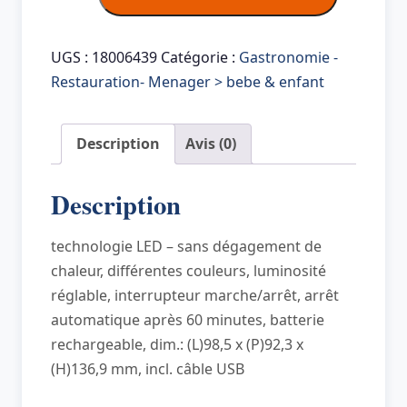
de
ANSMANN
Veilleuse
UGS :
18006439
Catégorie :
Gastronomie -
en
Restauration- Menager > bebe & enfant
silicone
Hamster
Description
Avis (0)
Lilli,
blanc
Description
technologie LED – sans dégagement de
chaleur, différentes couleurs, luminosité
réglable, interrupteur marche/arrêt, arrêt
automatique après 60 minutes, batterie
rechargeable, dim.: (L)98,5 x (P)92,3 x
(H)136,9 mm, incl. câble USB