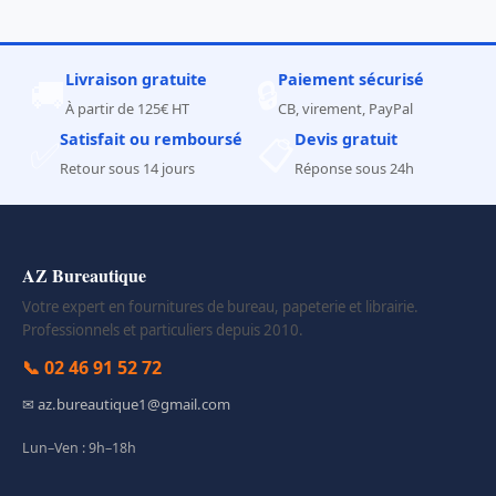
Livraison gratuite
Paiement sécurisé
🚚
🔒
À partir de 125€ HT
CB, virement, PayPal
Satisfait ou remboursé
Devis gratuit
✅
📋
Retour sous 14 jours
Réponse sous 24h
AZ Bureautique
Votre expert en fournitures de bureau, papeterie et librairie.
Professionnels et particuliers depuis 2010.
📞 02 46 91 52 72
✉ az.bureautique1@gmail.com
Lun–Ven : 9h–18h