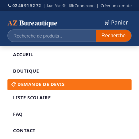
📞 02 46 91 52 72
|
Connexion
|
Créer un compte
Lun–Ven 9h–18h
AZ
Bureautique
🛒 Panier
Recherche
Recherche
pour :
ACCUEIL
BOUTIQUE
📋 DEMANDE DE DEVIS
LISTE SCOLAIRE
FAQ
CONTACT