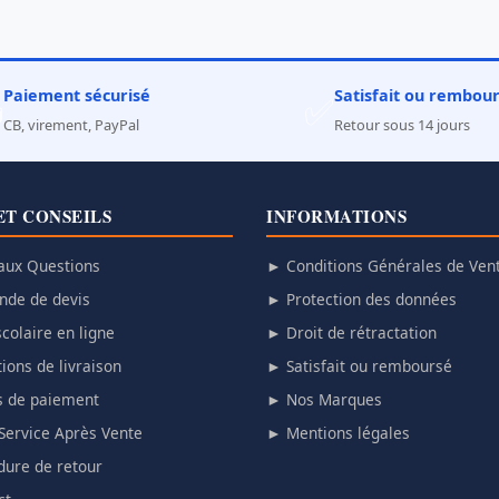
Paiement sécurisé
Satisfait ou rembou

✅
CB, virement, PayPal
Retour sous 14 jours
ET CONSEILS
INFORMATIONS
aux Questions
► Conditions Générales de Ven
de de devis
► Protection des données
colaire en ligne
► Droit de rétractation
ions de livraison
► Satisfait ou remboursé
 de paiement
► Nos Marques
Service Après Vente
► Mentions légales
ure de retour