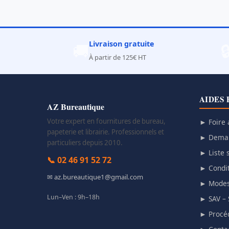
Livraison gratuite
🚚

À partir de 125€ HT
AIDES 
AZ Bureautique
Votre expert en fournitures de bureau,
► Foire 
papeterie et librairie. Professionnels et
► Deman
particuliers depuis 2010.
► Liste s
📞 02 46 91 52 72
► Condit
✉ az.bureautique1@gmail.com
► Modes
Lun–Ven : 9h–18h
► SAV – 
► Procéd