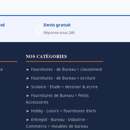
rsé
Devis gratuit
📋
Réponse sous 24h
NOS CATÉGORIES
te
► Fournitures - de Bureau > classement
► Fournitures - de Bureau > ecriture
► Scolaire - Etude > dessiner & ecrire
► Fournitures de Bureau > Petits
Accessoires
► Hobby - Loisirs > fournitures d'arts
► Entrepot - Bureau - Industrie -
Commerce > meubles de bureau